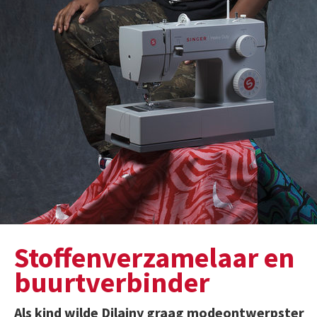
Stoffenverzamelaar en
buurtverbinder
Als kind wilde Dilainy graag modeontwerpster