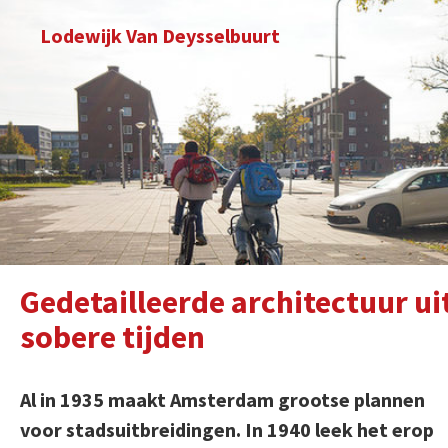
Lodewijk Van Deysselbuurt
Gedetailleerde architectuur ui
sobere tijden
Al in 1935 maakt Amsterdam grootse plannen
voor stadsuitbreidingen. In 1940 leek het erop