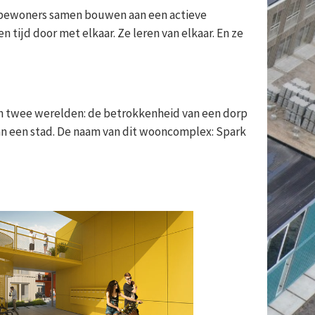
en dorp
 Spark
3
/
9
d'