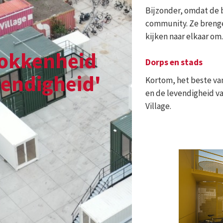
id'
Kortom, het beste van twee werelden: de betrokkenheid van e
en de levendigheid van een stad. De naam van dit wooncomplex:
Village.
Wat betekent Spark Village?
'
Samen bouwen we een
community
met nieuwe
mensen op nieuwe gron