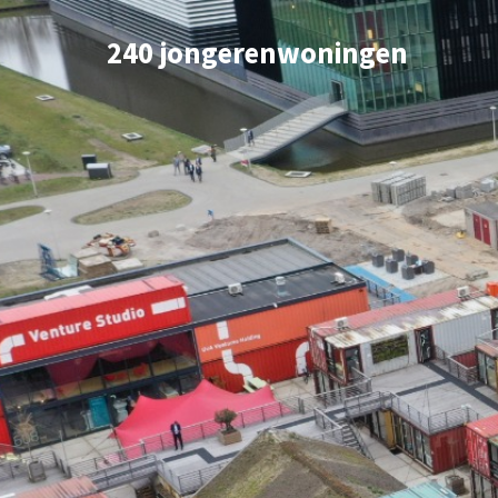
240 jongerenwoningen
'
Dorpse betrokkenhe