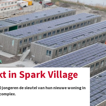
ge
oning in
 En ze