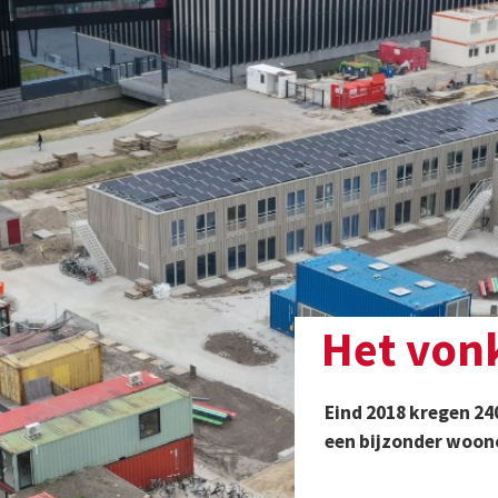
Het vonkt in Spark Villa
Eind 2018 kregen 240 jongeren de sleutel van hun nieuwe w
een bijzonder wooncomplex.
Bijzonder, omdat de bewoners samen bouwen aan een actieve
community. Ze brengen tijd door met elkaar. Ze leren van elkaar.
kijken naar elkaar om.
id
Dorps en stads