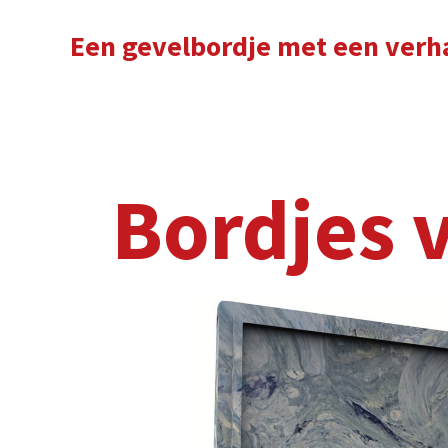
Een gevelbordje met een verhaal
Bordjes van g
'
I
b
u