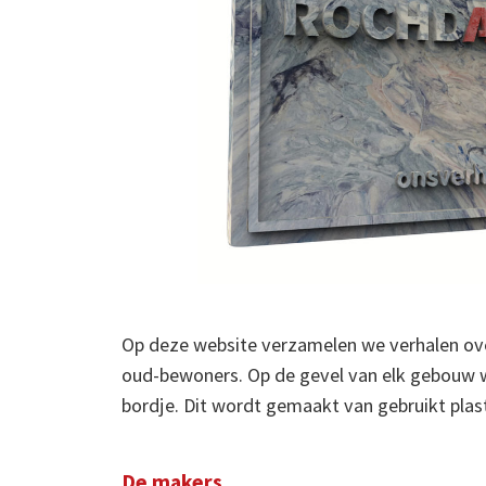
Op deze website verzamelen we verhalen over complexen in ons bezi
oud-bewoners. Op de gevel van elk gebouw waarover we hier schrij
bordje. Dit wordt gemaakt van gebruikt plastic. Soms ingezameld bij
De makers
De makers van het gevelbordje zijn ontwerpers van
Polimeer
. Zij ve
gebruiken dat om nieuwe dingen te maken. Sleutelhangers en krukjes
verschillende kleuren plastic voor één voorwerp te gebruiken, ontst
marmereffect. Ook worden hierdoor geen twee voorwerpen hetzelf
Polimeer laten op een creatieve manier zien dat je plastic afval in ie
veranderen. Afval is waardevol.
Heeft u een bijzonder verhaal, foto of filmpje?
Neem dan
contact
met ons op of bel met het
centrale nummer van Rochdale:
020 215 00 00.