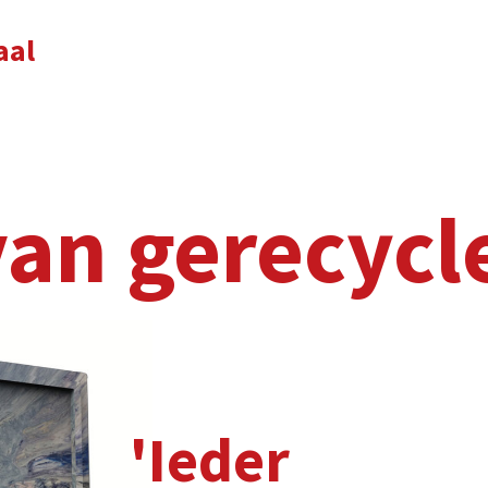
erecycled plastic
eder
ordje
niek'