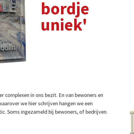
t. En van bewoners en
ven hangen we een
 bewoners, of bedrijven.
rzamelen plastic en
, bijvoorbeeld. Door
aat een mooi
7
/
8
de. De mannen van
ts moois en unieks kunt
Het maken van het gevelbordje