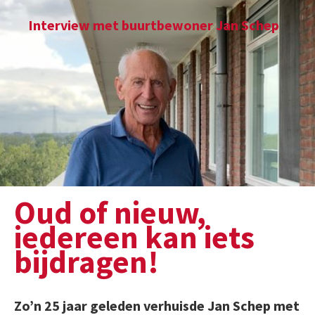
Interview met buurtbewoner Jan Schep
Oud of nieuw,
iedereen kan iets
bijdragen!
Zo’n 25 jaar geleden verhuisde Jan Schep met