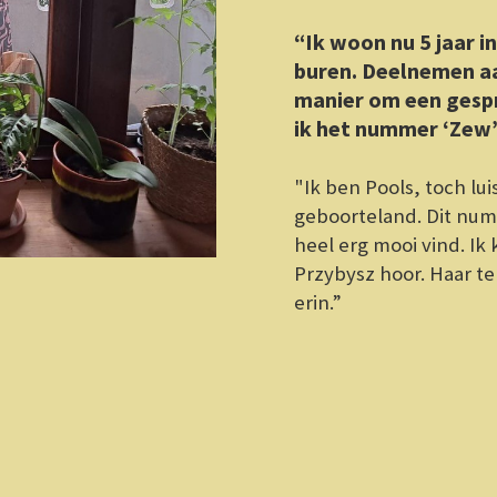
"Ik ben Pools, toch luister ik niet veel naar popmuziek uit mi
geboorteland. Dit nummer is een van de weinige Poolse num
heel erg mooi vind. Ik krijg altijd energie als ik een liedje van
Przybysz hoor. Haar teksten zijn vaak ook heel mooi. Ik her
erin.”