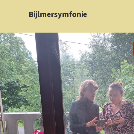
Bijlmersymfonie
Luister 
numme
hier!