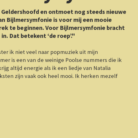
jn
mers die ik
 Natalia
ken mezelf
‘Het h
ritme 