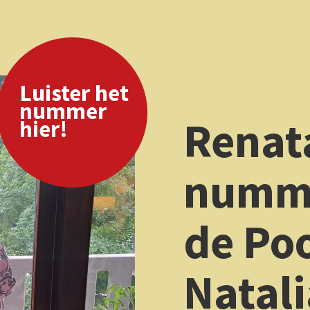
het
r
Renata koos het
nummer ‘Zew’ v
de Poolse zange
Natalia Przybys
“Ik woon nu 5 jaar in Geldershoofd en ontmoet nog s
buren. Deelnemen aan Bijlmersymfonie is voor mij ee
manier om een gesprek te beginnen. Voor Bijlmersymf
ik het nummer ‘Zew’ in. Dat betekent ‘de roep’."