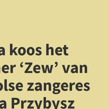
an
res
z
teeds nieuwe
n mooie
onie bracht